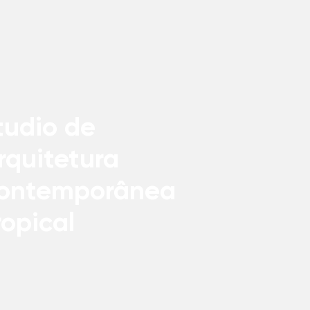
tudio de
rquitetura
ontemporânea
ropical