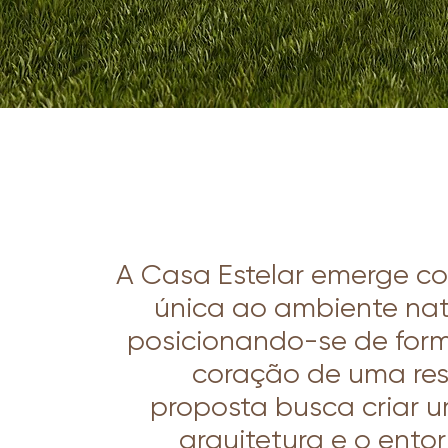
A Casa Estelar emerge c
única ao ambiente natu
posicionando-se de for
coração de uma res
proposta busca criar u
arquitetura e o ento