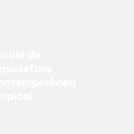
tudio de
rquitetura
ontemporânea
ropical