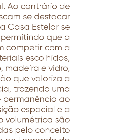
l. Ao contrário de
scam se destacar
a Casa Estelar se
 permitindo que a
em competir com a
eriais escolhidos,
 madeira e vidro,
o que valoriza a
cia, trazendo uma
e permanência ao
ção espacial e a
o volumétrica são
das pelo conceito