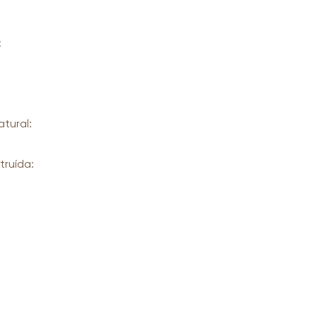
:
atural:
truída: