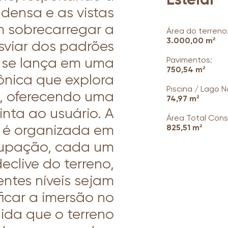
densa e as vistas
m sobrecarregar a
Área do terreno
3.000,00 m²
sviar dos padrões
to se lança em uma
Pavimentos:
750,54 m²
ônica que explora
Piscina / Lago N
s, oferecendo uma
74,97 m²
inta ao usuário. A
Área Total Cons
a é organizada em
825,51 m²
cupação, cada um
eclive do terreno,
entes níveis sejam
ficar a imersão no
ida que o terreno