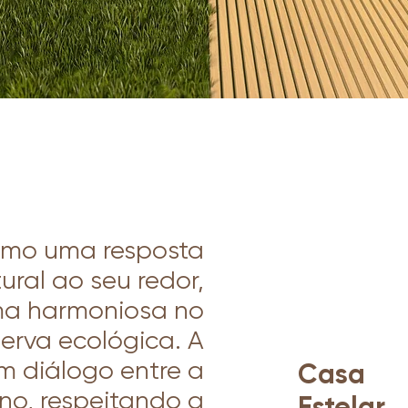
omo uma resposta
ral ao seu redor,
ma harmoniosa no
erva ecológica. A
m diálogo entre a
Casa
rno, respeitando a
Estelar