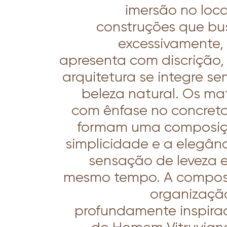
imersão no loca
construções que bu
excessivamente, 
apresenta com discrição,
arquitetura se integre s
beleza natural. Os mat
com ênfase no concreto,
formam uma composiçã
simplicidade e a elegân
sensação de leveza 
mesmo tempo. A composi
organizaçã
profundamente inspira